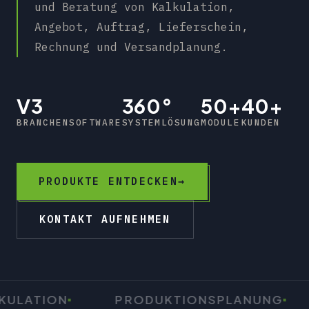
und Beratung von Kalkulation,
Angebot, Auftrag, Lieferschein,
Rechnung und Versandplanung.
V3
360°
50+
40+
BRANCHENSOFTWARE
SYSTEMLÖSUNG
MODULE
KUNDEN
PRODUKTE ENTDECKEN
→
KONTAKT AUFNEHMEN
ATION
PRODUKTIONSPLANUNG